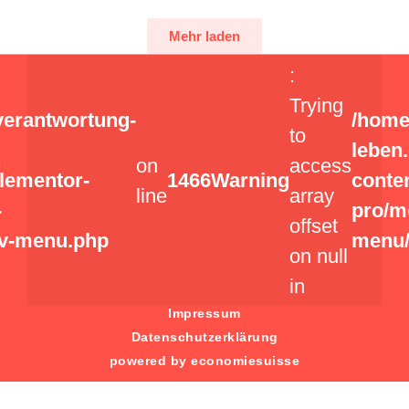
Mehr laden
:
Trying
verantwortung-
/home
to
leben
on
access
elementor-
1466
Warning
conte
line
array
-
pro/m
offset
v-menu.php
menu/
on null
in
Impressum
Datenschutzerklärung
powered by economiesuisse