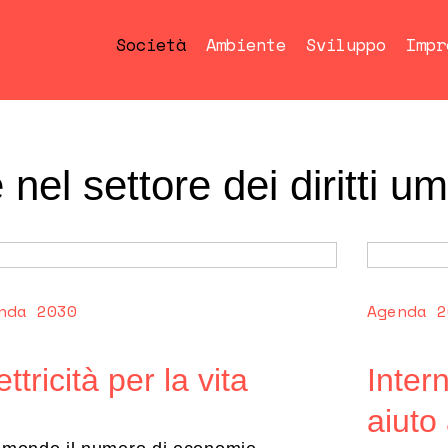
Società
Ambiente
Sviluppo
Impr
el settore dei diritti u
nda 2030
Agenda 2
ettricità per la vita
Inter
aiuto 