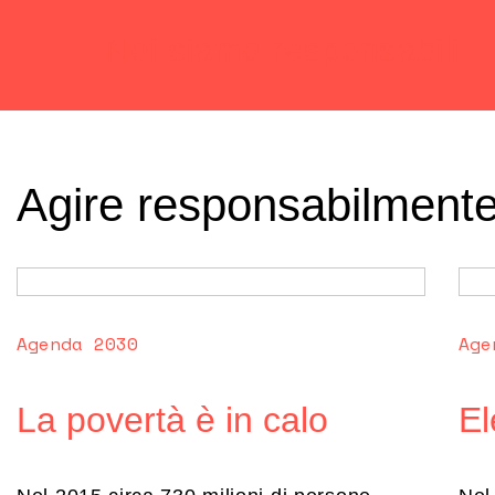
Noi siamo responsabili
Agire responsabilmente n
Agenda 2030
Age
La povertà è in calo
El