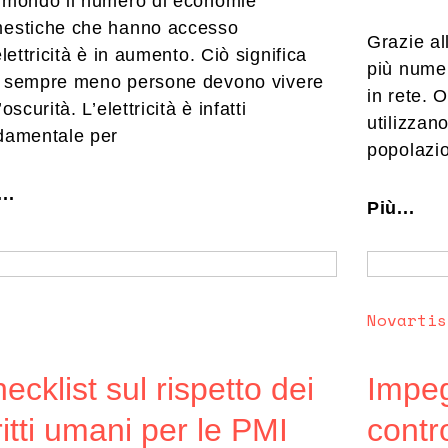
 mondo il numero di economie
estiche che hanno accesso
Grazie a
elettricità è in aumento. Ciò significa
più nume
 sempre meno persone devono vivere
in rete. 
’oscurità. L’elettricità è infatti
utilizzan
damentale per
popolazi
..
Più...
Novartis
ecklist sul rispetto dei
Impeg
ritti umani per le PMI
contr