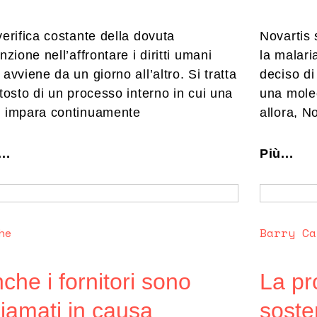
verifica costante della dovuta
Novartis 
nzione nell’affrontare i diritti umani
la malari
avviene da un giorno all’altro. Si tratta
deciso di
ttosto di un processo interno in cui una
una mole
 impara continuamente
allora, No
..
Più...
he
Barry Ca
che i fornitori sono
La pr
iamati in causa
sosten