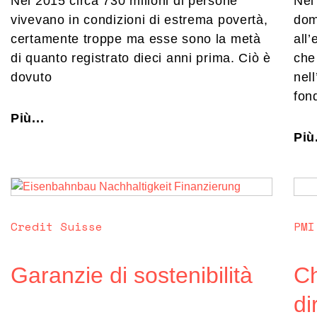
Nel 2015 circa 730 milioni di persone
Nel
vivevano in condizioni di estrema povertà,
dom
certamente troppe ma esse sono la metà
all’
di quanto registrato dieci anni prima. Ciò è
che
dovuto
nell
fon
Più...
Più.
Credit Suisse
PMI
Garanzie di sostenibilità
Ch
di