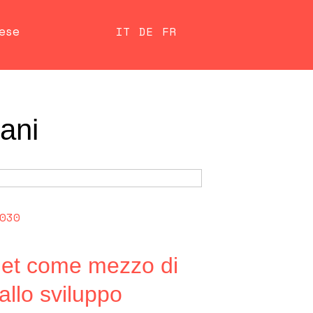
ese
IT
DE
FR
mani
030
net come mezzo di
allo sviluppo