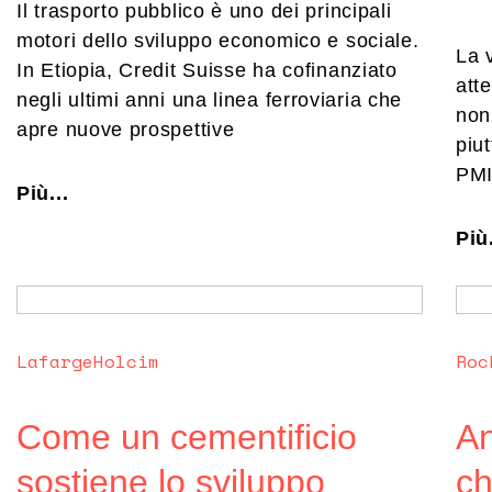
Il trasporto pubblico è uno dei principali
motori dello sviluppo economico e sociale.
La 
In Etiopia, Credit Suisse ha cofinanziato
atte
negli ultimi anni una linea ferroviaria che
non 
apre nuove prospettive
piu
PMI
Più...
Più.
LafargeHolcim
Roc
Come un cementificio
An
sostiene lo sviluppo
ch