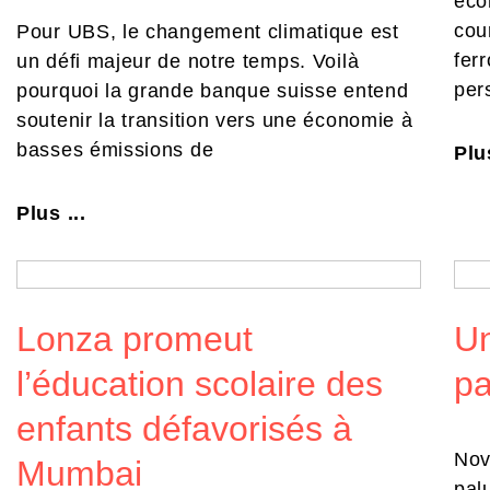
éco
cou
Pour UBS, le changement climatique est
fer
un défi majeur de notre temps. Voilà
per
pourquoi la grande banque suisse entend
soutenir la transition vers une économie à
basses émissions de
Plus
Plus ...
Lonza promeut
Un
l’éducation scolaire des
pa
enfants défavorisés à
Nov
Mumbai
pal