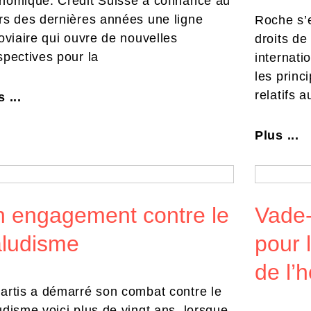
nomique. Credit Suisse a cofinancé au
rs des dernières années une ligne
Roche s’e
roviaire qui ouvre de nouvelles
droits de
spectives pour la
internati
les princ
relatifs 
 ...
Plus ...
 engagement contre le
Vade
ludisme
pour 
de l
artis a démarré son combat contre le
udisme voici plus de vingt ans, lorsque