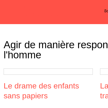
Nous sommes
S
responsables
Agir de manière respon
l'homme
Le drame des enfants
La
sans papiers
tr