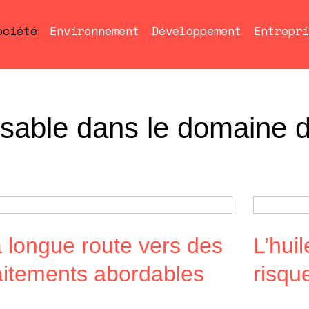
ociété
Environnement
Développement
Entrepri
sable dans le domaine d
 longue route vers des
L’hui
aitements abordables
risqu