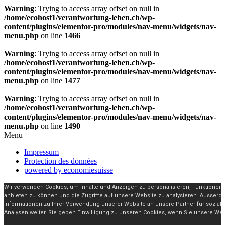
Warning
: Trying to access array offset on null in
/home/ecohost1/verantwortung-leben.ch/wp-
content/plugins/elementor-pro/modules/nav-menu/widgets/nav-
menu.php
on line
1466
Warning
: Trying to access array offset on null in
/home/ecohost1/verantwortung-leben.ch/wp-
content/plugins/elementor-pro/modules/nav-menu/widgets/nav-
menu.php
on line
1477
Warning
: Trying to access array offset on null in
/home/ecohost1/verantwortung-leben.ch/wp-
content/plugins/elementor-pro/modules/nav-menu/widgets/nav-
menu.php
on line
1490
Menu
Impressum
Protection des données
powered by economiesuisse
Wir verwenden Cookies, um Inhalte und Anzeigen zu personalisieren, Funktionen 
anbieten zu können und die Zugriffe auf unsere Website zu analysieren. Ausser
Informationen zu Ihrer Verwendung unserer Website an unsere Partner für sozia
Analysen weiter. Sie geben Einwilligung zu unseren Cookies, wenn Sie unsere Web