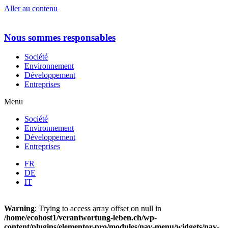
Aller au contenu
Nous sommes responsables
Société
Environnement
Développement
Entreprises
Menu
Société
Environnement
Développement
Entreprises
FR
DE
IT
Warning
: Trying to access array offset on null in
/home/ecohost1/verantwortung-leben.ch/wp-
content/plugins/elementor-pro/modules/nav-menu/widgets/nav-