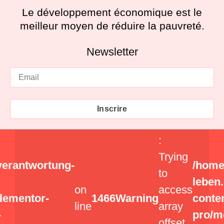
Le développement économique est le
meilleur moyen de réduire la pauvreté.
Newsletter
Inscrire
:
Trying
verantwortung-
/home
to
leben
on
access
elementor-
1466
Warning
conte
line
array
-
pro/m
offset