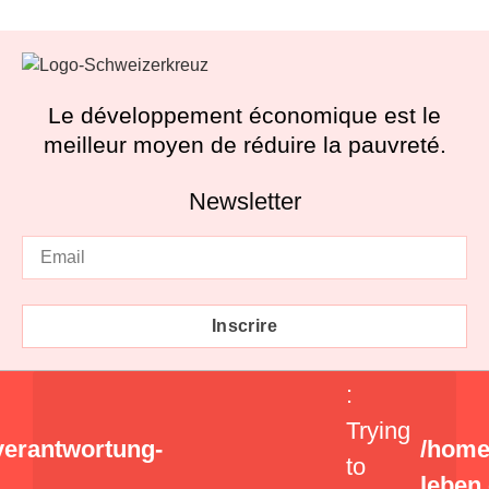
Le développement économique est le
meilleur moyen de réduire la pauvreté.
Newsletter
Inscrire
:
Trying
verantwortung-
/home
to
leben