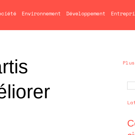
ociété
Environnement
Développement
Entrepri
tis
Plus
liorer
La
C