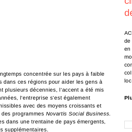
c
d
ACC
de
en 
mo
co
col
ongtemps concentrée sur les pays à faible
loc
 dans ces régions pour aider les gens à
t plusieurs décennies, l’accent a été mis
Plu
années, l’entreprise s’est également
issibles avec des moyens croissants et
le des programmes
Novartis Social Business
.
ées dans une trentaine de pays émergents,
ts supplémentaires.