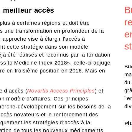
B
 meilleur accès
r
lus à certaines régions et doit être
s une transformation en profondeur de la
e
 approche vise à élargir l’accès à
s
ent cette stratégie dans son modèle
jà été réalisés et reconnus par la fondation
s to Medicine Index 2018», celle-ci adjuge
Bu
ore en troisième position en 2016. Mais en
ma
du
gr
e d’accès (
Novartis Access Principles
) et
l’e
on modèle d’affaires. Ces principes
div
recherche-développement sur les besoins de la
’accès novateurs et le renforcement des
quement les stratégies d’accès à la
Plu
sation de tous les nouveaux médicaments