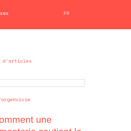
ses
FR
 d'articles
fargeHolcim
omment une