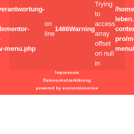
Trying
verantwortung-
/home
to
leben
on
access
elementor-
1466
Warning
conte
line
array
-
pro/m
offset
v-menu.php
menu/
on null
in
Impressum
Datenschutzerklärung
powered by economiesuisse