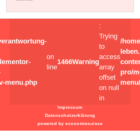
:
Trying
verantwortung-
/home
to
leben
on
access
elementor-
1466
Warning
conte
line
array
-
pro/m
offset
v-menu.php
menu/
on null
in
Impressum
Datenschutzerklärung
powered by economiesuisse