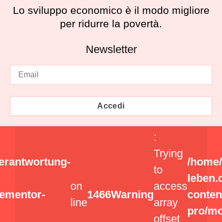
Lo sviluppo economico è il modo migliore
per ridurre la povertà.
Newsletter
Accedi
:
Trying
erantwortung-
/home/
to
leben.
on
access
lementor-
1466
Warning
conten
line
array
pro/mo
offset