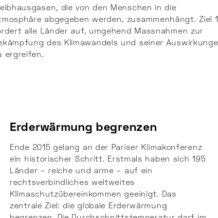
reibhausgasen, die von den Menschen in die
tmosphäre abgegeben werden, zusammenhängt. Ziel 
ordert alle Länder auf, umgehend Massnahmen zur
ekämpfung des Klimawandels und seiner Auswirkung
u ergreifen.
Erderwärmung begrenzen
Ende 2015 gelang an der Pariser Klimakonferenz
ein historischer Schritt. Erstmals haben sich 195
Länder – reiche und arme – auf ein
rechtsverbindliches weltweites
Klimaschutzübereinkommen geeinigt. Das
zentrale Ziel: die globale Erderwärmung
begrenzen. Die Durchschnittstemperatur darf im