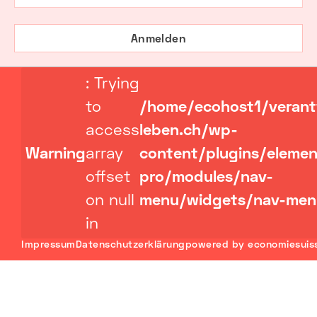
Anmelden
: Trying
to
/home/ecohost1/veran
access
leben.ch/wp-
Warning
array
content/plugins/elemen
offset
pro/modules/nav-
on null
menu/widgets/nav-men
in
Impressum
Datenschutzerklärung
powered by economiesuis