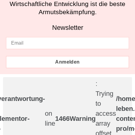
Wirtschaftliche Entwicklung ist die beste
Armutsbekämpfung.
Newsletter
Anmelden
:
Trying
verantwortung-
/home
to
leben
on
access
elementor-
1466
Warning
conte
line
array
-
pro/m
offset