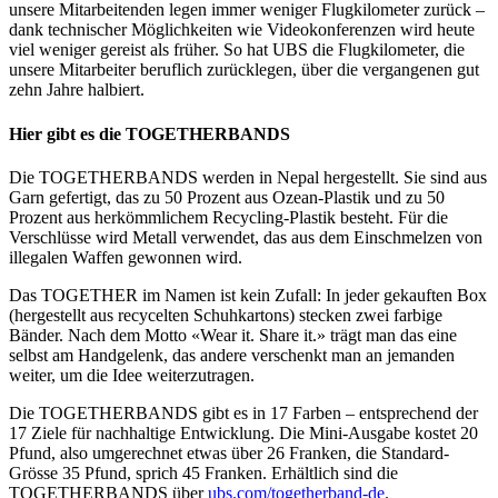
unsere Mitarbeitenden legen immer weniger Flugkilometer zurück –
dank technischer Möglichkeiten wie Videokonferenzen wird heute
viel weniger gereist als früher. So hat UBS die Flugkilometer, die
unsere Mitarbeiter beruflich zurücklegen, über die vergangenen gut
zehn Jahre halbiert.
Hier gibt es die TOGETHERBANDS
Die TOGETHERBANDS werden in Nepal hergestellt. Sie sind aus
Garn gefertigt, das zu 50 Prozent aus Ozean-Plastik und zu 50
Prozent aus herkömmlichem Recycling-Plastik besteht. Für die
Verschlüsse wird Metall verwendet, das aus dem Einschmelzen von
illegalen Waffen gewonnen wird.
Das TOGETHER im Namen ist kein Zufall: In jeder gekauften Box
(hergestellt aus recycelten Schuhkartons) stecken zwei farbige
Bänder. Nach dem Motto «Wear it. Share it.» trägt man das eine
selbst am Handgelenk, das andere verschenkt man an jemanden
weiter, um die Idee weiterzutragen.
Die TOGETHERBANDS gibt es in 17 Farben – entsprechend der
17 Ziele für nachhaltige Entwicklung. Die Mini-Ausgabe kostet 20
Pfund, also umgerechnet etwas über 26 Franken, die Standard-
Grösse 35 Pfund, sprich 45 Franken. Erhältlich sind die
TOGETHERBANDS über
ubs.com/togetherband-de
.