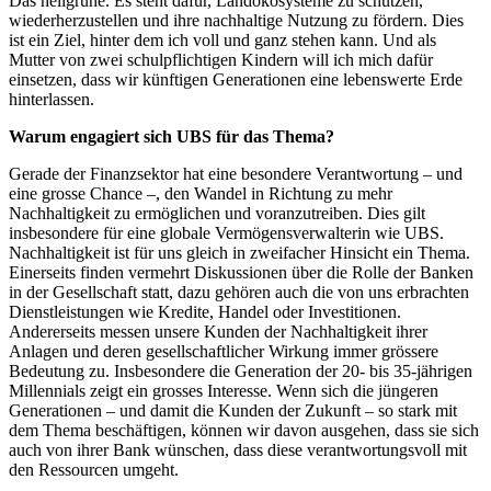
Das hellgrüne. Es steht dafür, Landökosysteme zu schützen,
wiederherzustellen und ihre nachhaltige Nutzung zu fördern. Dies
ist ein Ziel, hinter dem ich voll und ganz stehen kann. Und als
Mutter von zwei schulpflichtigen Kindern will ich mich dafür
einsetzen, dass wir künftigen Generationen eine lebenswerte Erde
hinterlassen.
Warum engagiert sich UBS für das Thema?
Gerade der Finanzsektor hat eine besondere Verantwortung – und
eine grosse Chance –, den Wandel in Richtung zu mehr
Nachhaltigkeit zu ermöglichen und voranzutreiben. Dies gilt
insbesondere für eine globale Vermögensverwalterin wie UBS.
Nachhaltigkeit ist für uns gleich in zweifacher Hinsicht ein Thema.
Einerseits finden vermehrt Diskussionen über die Rolle der Banken
in der Gesellschaft statt, dazu gehören auch die von uns erbrachten
Dienstleistungen wie Kredite, Handel oder Investitionen.
Andererseits messen unsere Kunden der Nachhaltigkeit ihrer
Anlagen und deren gesellschaftlicher Wirkung immer grössere
Bedeutung zu. Insbesondere die Generation der 20- bis 35-jährigen
Millennials zeigt ein grosses Interesse. Wenn sich die jüngeren
Generationen – und damit die Kunden der Zukunft – so stark mit
dem Thema beschäftigen, können wir davon ausgehen, dass sie sich
auch von ihrer Bank wünschen, dass diese verantwortungsvoll mit
den Ressourcen umgeht.