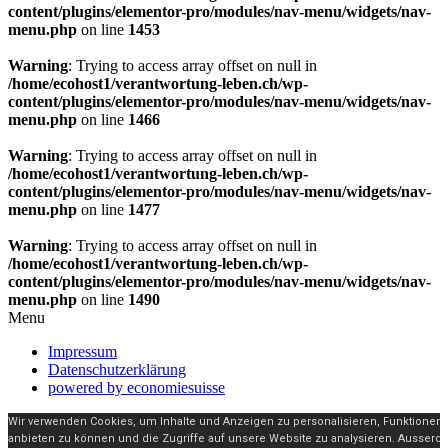
content/plugins/elementor-pro/modules/nav-menu/widgets/nav-
menu.php
on line
1453
Warning
: Trying to access array offset on null in
/home/ecohost1/verantwortung-leben.ch/wp-
content/plugins/elementor-pro/modules/nav-menu/widgets/nav-
menu.php
on line
1466
Warning
: Trying to access array offset on null in
/home/ecohost1/verantwortung-leben.ch/wp-
content/plugins/elementor-pro/modules/nav-menu/widgets/nav-
menu.php
on line
1477
Warning
: Trying to access array offset on null in
/home/ecohost1/verantwortung-leben.ch/wp-
content/plugins/elementor-pro/modules/nav-menu/widgets/nav-
menu.php
on line
1490
Menu
Impressum
Datenschutzerklärung
powered by economiesuisse
Wir verwenden Cookies, um Inhalte und Anzeigen zu personalisieren, Funktionen 
anbieten zu können und die Zugriffe auf unsere Website zu analysieren. Ausser