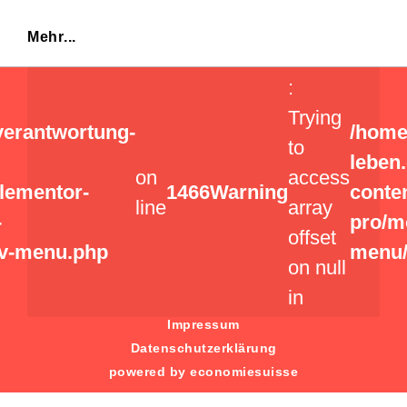
Mehr...
:
Trying
verantwortung-
/home
to
leben
on
access
elementor-
1466
Warning
conte
line
array
-
pro/m
offset
v-menu.php
menu/
on null
in
Impressum
Datenschutzerklärung
powered by economiesuisse